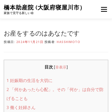
コ
橋本助産院 (大阪府寝屋川市）
ン
メニュー
テ
家族で見守る新しい命
ン
ツ
へ
トップページ
母乳育児について
診察案内
お産をするのはあなたです
ス
キ
投稿日:
2024年11月21日
投稿者:
HASSHIMOTO
ッ
プ
費用について
スタッフ紹介
院内設備
アクセス/お問合せ
目次
[
非表示
]
1
妊娠期の生活を大切に
2
「何かあったら心配」。その「何か」は自分で防
げることも
3
働く妊婦さん